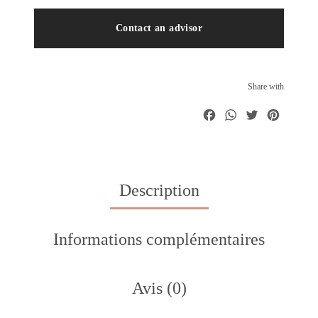
Contact an advisor
Share with
Facebook
WhatsA
Twitte
Pint
Description
Informations complémentaires
Avis (0)