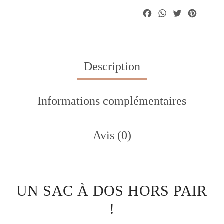
Facebook
WhatsA
Twitte
Pint
Description
Informations complémentaires
Avis (0)
UN SAC À DOS HORS PAIR
!